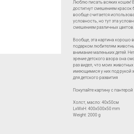
Люблю писать всяких кошек! В
достигнут смешением красок б
вообще считается использоват
условность, но тут эта услов
смешением различных цветов.
Вообще, эта картина хорошо 
подарком любителям животных
внимание маленьких детей. Нет
зрение детского взора она см
раз видел, что моих животны
имеющимися у них под рукой 
для детского развития
Покупайте картину с пантерой
Холст, масло: 40х50см
LxWxH: 400x500x50 mm
Weight: 2000 g