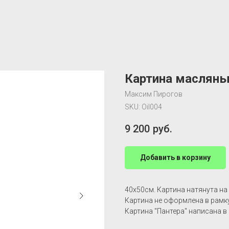
Картина масляны
Максим Пирогов
SKU:
Oil004
9 200
руб.
Добавить в корзину
40х50см. Картина натянута на
Картина не оформлена в рамку
Картина "Пантера" написана в