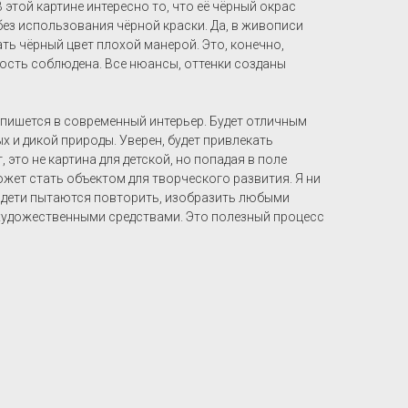
 этой картине интересно то, что её чёрный окрас
ез использования чёрной краски. Да, в живописи
ь чёрный цвет плохой манерой. Это, конечно,
ность соблюдена. Все нюансы, оттенки созданы
впишется в современный интерьер. Будет отличным
 и дикой природы. Уверен, будет привлекать
, это не картина для детской, но попадая в поле
ожет стать объектом для творческого развития. Я ни
х дети пытаются повторить, изобразить любыми
художественными средствами. Это полезный процесс